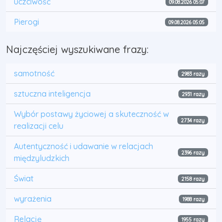
uczciwość
09.08.2026 05:07
Pierogi
09.08.2026 05:05
Najczęściej wyszukiwane frazy:
samotność
2983 razy
sztuczna inteligencja
2931 razy
Wybór postawy życiowej a skuteczność w
2734 razy
realizacji celu
Autentyczność i udawanie w relacjach
2396 razy
międzyludzkich
Świat
2158 razy
wyrażenia
1988 razy
Relację
1955 razy