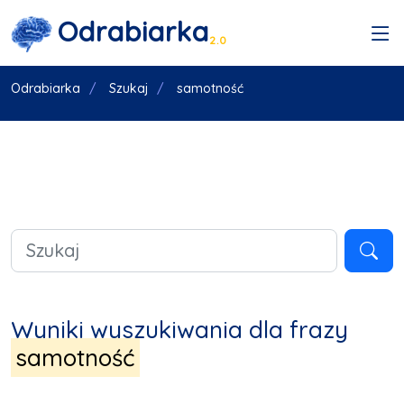
Odrabiarka
2.0
Odrabiarka
Szukaj
samotność
Wyniki wyszukiwania dla frazy
samotność