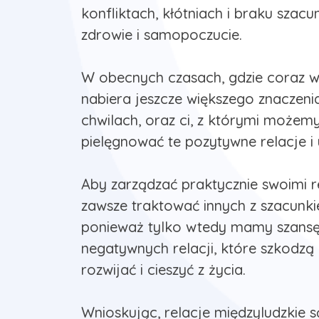
konfliktach, kłótniach i braku szac
zdrowie i samopoczucie.
W obecnych czasach, gdzie coraz wię
nabiera jeszcze większego znaczeni
chwilach, oraz ci, z którymi możemy
pielęgnować te pozytywne relacje i
Aby zarządzać praktycznie swoimi r
zawsze traktować innych z szacunki
ponieważ tylko wtedy mamy szansę n
negatywnych relacji, które szkodzą
rozwijać i cieszyć z życia.
Wnioskując, relacje międzyludzkie 