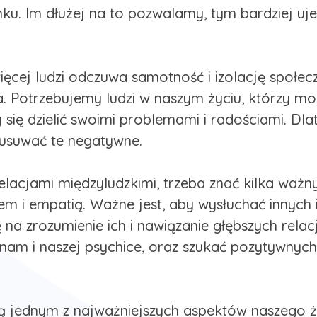
unku. Im dłużej na to pozwalamy, tym bardziej uj
cej ludzi odczuwa samotność i izolację społeczn
a. Potrzebujemy ludzi w naszym życiu, którzy m
 się dzielić swoimi problemami i radościami. Dla
 usuwać te negatywne.
elacjami międzyludzkimi, trzeba znać kilka ważn
em i empatią. Ważne jest, aby wysłuchać innych 
a zrozumienie ich i nawiązanie głębszych relacj
 nam i naszej psychice, oraz szukać pozytywny
są jednym z najważniejszych aspektów naszego 