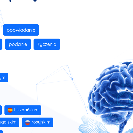
opowiadanie
podanie
życzenia
ym
hiszpańskim
ugalskim
rosyjskim