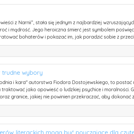
eści z Narnii”, stała się jednym z najbardziej wzruszających
roć i mądrość. Jego heroiczna śmierć jest symbolem poświęce
y ratować bohaterów i pokazać im, jak poradzić sobie z prze
w trudne wybory
odnia i kara" autorstwa Fiodora Dostojewskiego, to postać 
a traktować jako opowieść o ludzkiej psychice i moralności.
 oraz granice, jakiej nie powinien przekraczać, aby dokonać
erów literackich mogą być pouczające dla czyt