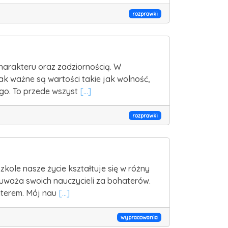
rozprawki
charakteru oraz zadziornością. W
 jak ważne są wartości takie jak wolność,
ego. To przede wszyst
[...]
rozprawki
kole nasze życie kształtuje się w różny
w uważa swoich nauczycieli za bohaterów.
haterem. Mój nau
[...]
wypracowania