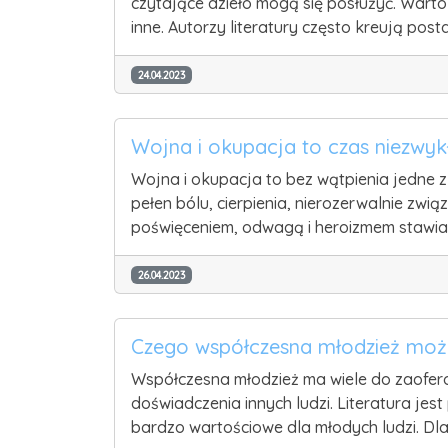
czytające dzieło mogą się posłużyć. Warto
inne. Autorzy literatury często kreują post
24.04.2023
Wojna i okupacja to czas niezwy
Wojna i okupacja to bez wątpienia jedne z 
pełen bólu, cierpienia, nierozerwalnie zwi
poświęceniem, odwagą i heroizmem stawiają
26.04.2023
Czego współczesna młodzież może
Współczesna młodzież ma wiele do zaofero
doświadczenia innych ludzi. Literatura je
bardzo wartościowe dla młodych ludzi. Dl