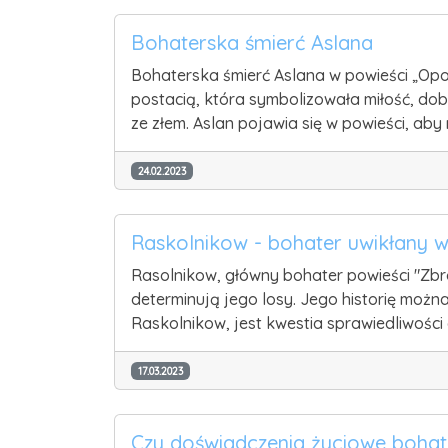
Bohaterska śmierć Aslana
Bohaterska śmierć Aslana w powieści „Opowi
postacią, która symbolizowała miłość, dob
ze złem. Aslan pojawia się w powieści, ab
24.02.2023
Raskolnikow - bohater uwikłany 
Rasolnikow, główny bohater powieści "Zbr
determinują jego losy. Jego historię możn
Raskolnikow, jest kwestia sprawiedliwości
17.03.2023
Czy doświadczenia życiowe bohat