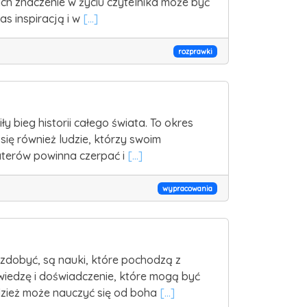
ich znaczenie w życiu czytelnika może być
as inspiracją i w
[...]
rozprawki
 bieg historii całego świata. To okres
się również ludzie, którzy swoim
haterów powinna czerpać i
[...]
wypracowania
zdobyć, są nauki, które pochodzą z
 wiedzę i doświadczenie, które mogą być
dzież może nauczyć się od boha
[...]