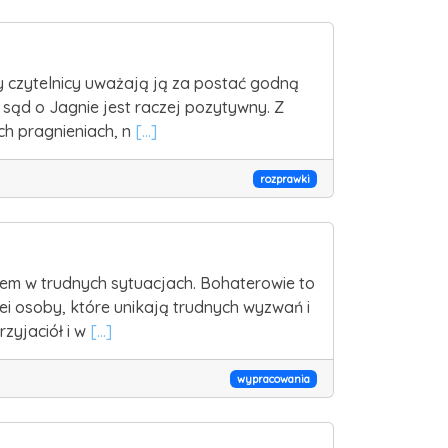
y czytelnicy uważają ją za postać godną
 sąd o Jagnie jest raczej pozytywny. Z
ch pragnieniach, n
[...]
rozprawki
niem w trudnych sytuacjach. Bohaterowie to
ei osoby, które unikają trudnych wyzwań i
zyjaciół i w
[...]
wypracowania