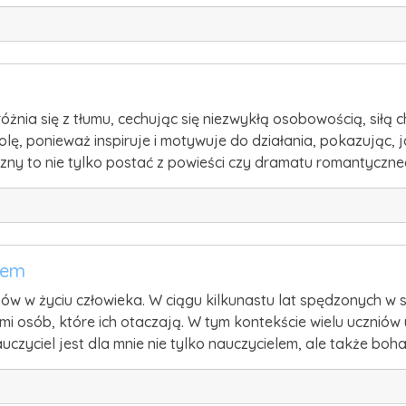
żnia się z tłumu, cechując się niezwykłą osobowością, siłą 
rolę, ponieważ inspiruje i motywuje do działania, pokazując,
czny to nie tylko postać z powieści czy dramatu romantyczn
rem
w w życiu człowieka. W ciągu kilkunastu lat spędzonych w sz
ami osób, które ich otaczają. W tym kontekście wielu ucznió
czyciel jest dla mnie nie tylko nauczycielem, ale także bo