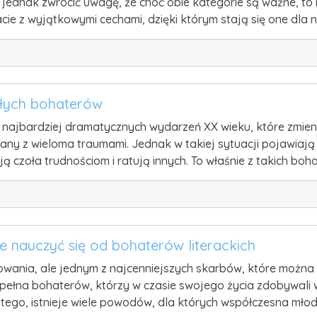
 jednak zwrócić uwagę, że choć obie kategorie są ważne, to 
acie z wyjątkowymi cechami, dzięki którym stają się one dla n
kłych bohaterów
najbardziej dramatycznych wydarzeń XX wieku, które zmieniły
ązany z wieloma traumami. Jednak w takiej sytuacji pojawiają 
 czoła trudnościom i ratują innych. To właśnie z takich bo
 nauczyć się od bohaterów literackich
wania, ale jednym z najcenniejszych skarbów, które można 
st pełna bohaterów, którzy w czasie swojego życia zdobywali
atego, istnieje wiele powodów, dla których współczesna mło