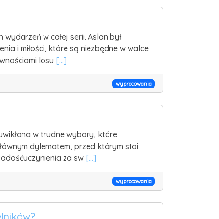
 wydarzeń w całej serii. Aslan był
nia i miłości, które są niezbędne w walce
ciwnościami losu
[...]
wypracowania
uwikłana w trudne wybory, które
 Głównym dylematem, przed którym stoi
 zadośćuczynienia za sw
[...]
wypracowania
elników?