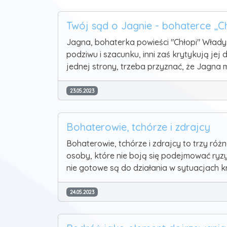
Twój sąd o Jagnie - bohaterce „
Jagna, bohaterka powieści "Chłopi" Włady
podziwu i szacunku, inni zaś krytykują jej
jednej strony, trzeba przyznać, że Jagna m
23.05.2023
Bohaterowie, tchórze i zdrajcy
Bohaterowie, tchórze i zdrajcy to trzy róż
osoby, które nie boją się podejmować ryzy
nie gotowe są do działania w sytuacjach k
24.05.2023