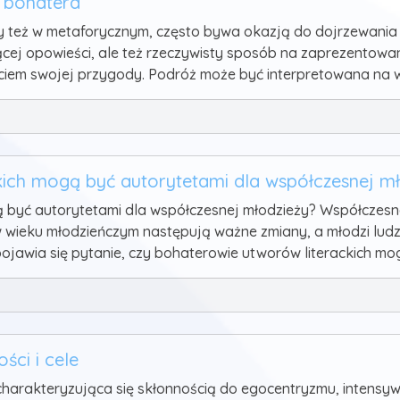
 bohatera
 też w metaforycznym, często bywa okazją do dojrzewania bo
cej opowieści, ale też rzeczywisty sposób na zaprezentowan
częciem swojej przygody. Podróż może być interpretowana na
kich mogą być autorytetami dla współczesnej m
ą być autorytetami dla współczesnej młodzieży? Współczes
w wieku młodzieńczym następują ważne zmiany, a młodzi lud
ojawia się pytanie, czy bohaterowie utworów literackich mo
ści i cele
charakteryzująca się skłonnością do egocentryzmu, intensyw