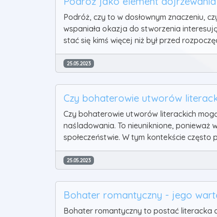
Podróż jako element dojrzewania
Podróż, czy to w dosłownym znaczeniu, czy
wspaniała okazja do stworzenia interesują
stać się kimś więcej niż był przed rozpo
25.05.2023
Czy bohaterowie utworów literac
Czy bohaterowie utworów literackich mog
naśladowania. To nieuniknione, ponieważ 
społeczeństwie. W tym kontekście często p
25.05.2023
Bohater romantyczny - jego warto
Bohater romantyczny to postać literacka 