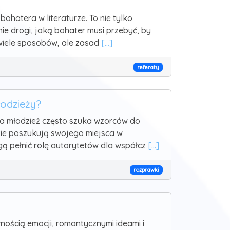
hatera w literaturze. To nie tylko
ie drogi, jaką bohater musi przebyć, by
 wiele sposobów, ale zasad
[...]
referaty
łodzieży?
na młodzież często szuka wzorców do
zie poszukują swojego miejsca w
gą pełnić rolę autorytetów dla współcz
[...]
rozprawki
nością emocji, romantycznymi ideami i