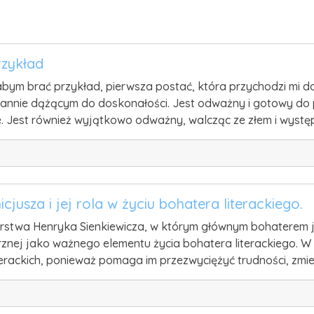
rzykład
bym brać przykład, pierwsza postać, która przychodzi mi do 
stannie dążącym do doskonałości. Jest odważny i gotowy do 
skie. Jest również wyjątkowo odważny, walcząc ze złem i wyst
usza i jej rola w życiu bohatera literackiego.
torstwa Henryka Sienkiewicza, w którym głównym bohaterem je
rznej jako ważnego elementu życia bohatera literackiego. 
erackich, ponieważ pomaga im przezwyciężyć trudności, zmie