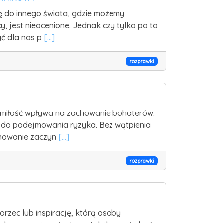
się do innego świata, gdzie możemy
, jest nieocenione. Jednak czy tylko po to
yć dla nas p
[...]
rozprawki
jak miłość wpływa na zachowanie bohaterów.
i do podejmowania ryzyka. Bez wątpienia
achowanie zaczyn
[...]
rozprawki
orzec lub inspirację, którą osoby