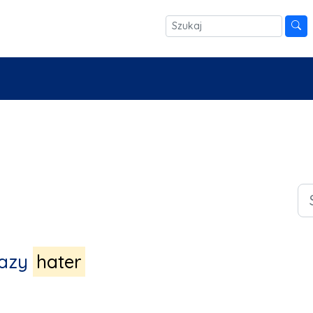
razy
hater