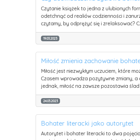
Czytanie książek to jedna z ulubionych for
odetchnąć od realiów codzienności i zanur
czytamy, by odprężyć się i zrelaksować? Cz
19.03.2023
Miłość zmienia zachowanie bohat
Miłość jest niezwykłym uczuciem, które mo
Czasem wprowadza pozytywne zmiany, a cza
jednak, miłość na zawsze pozostawia ślad
24.03.2023
Bohater literacki jako autorytet
Autorytet i bohater literacki to dwa poję