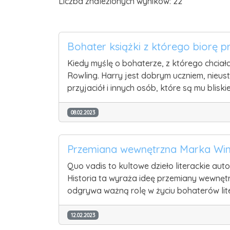
Liczba znalezionych wyników: 22
Bohater książki z którego biorę p
Kiedy myślę o bohaterze, z którego chciała
Rowling. Harry jest dobrym uczniem, nieu
przyjaciół i innych osób, które są mu bli
08.02.2023
Przemiana wewnętrzna Marka Winicj
Quo vadis to kultowe dzieło literackie au
Historia ta wyraża ideę przemiany wewnęt
odgrywa ważną rolę w życiu bohaterów lit
12.02.2023