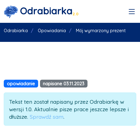
Odrabiarka
2.0
Odrabiarka
Opowiadania
Mój wymarzony prezent
opowiadanie
napisane 03.11.2023
Tekst ten został napisany przez Odrabiarkę w
wersji 1.0. Aktualnie pisze prace jeszcze lepsze i
dłuższe.
Sprawdź sam
.