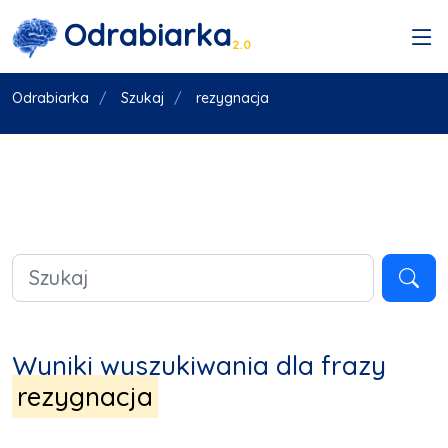
Odrabiarka
2.0
Odrabiarka
Szukaj
rezygnacja
Wyniki wyszukiwania dla frazy
rezygnacja