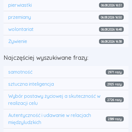
pierwiastki
06.08.2026 16:51
przemiany
06.08.2026 16:50
wolontariat
06.08.2026 16:48
Żywienie
06.08.2026 16:38
Najczęściej wyszukiwane frazy:
samotność
2971 razy
sztuczna inteligencja
2925 razy
Wybór postawy życiowej a skuteczność w
2726 razy
realizacji celu
Autentyczność i udawanie w relacjach
2389 razy
międzyludzkich