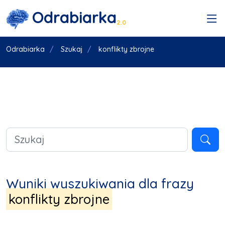
Odrabiarka
2.0
Odrabiarka
Szukaj
konflikty zbrojne
Wyniki wyszukiwania dla frazy
konflikty zbrojne