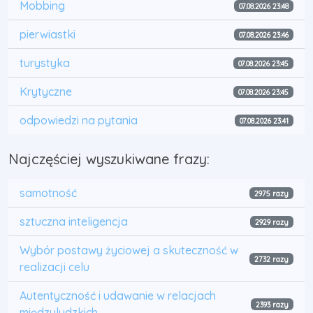
Mobbing
07.08.2026 23:48
pierwiastki
07.08.2026 23:46
turystyka
07.08.2026 23:45
Krytyczne
07.08.2026 23:45
odpowiedzi na pytania
07.08.2026 23:41
Najczęściej wyszukiwane frazy:
samotność
2975 razy
sztuczna inteligencja
2929 razy
Wybór postawy życiowej a skuteczność w
2732 razy
realizacji celu
Autentyczność i udawanie w relacjach
2393 razy
międzyludzkich