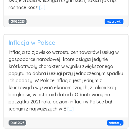
swoje źródła w licznych czynnikach, takich jak np.
rosnące kosz
[...]
08.05.2023
rozprawki
Inflacja w Polsce
Inflacja to zjawisko wzrostu cen towarów i usług w
gospodarce narodowej, które osiąga jedynie
krótkotrwały charakter w wyniku zwiększonego
popytu na dobra i usługi przy jednoczesnym spadku
ich podaży. W Polsce inflacja jest jednym z
kluczowych wyzwań ekonomicznych, z jakimi kraj
boryka się w ostatnich latach. Odnotowany na
początku 2021 roku poziom inflacji w Polsce był
jednym z najwyższych w E
[...]
04.06.2023
referaty