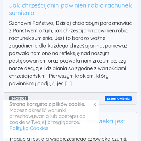
Jak chrześcijanin powinien robić rachunek
sumienia
Szanowni Państwo, Dzisiaj chciałabym porozmawiać
z Państwem o tym, jak chrześcijanin powinien robić
rachunek sumienia. Jest to bardzo ważne
zagadnienie dla każdego chrześcijanina, ponieważ
pozwala nam ono na refleksję nad naszym
postępowaniem oraz pozwala nam zrozumieć, czy
nasze decyzje i działania są zgodne z wartościami
chrześcijańskimi. Pierwszym krokiem, który
powinniśmy podjąć, jes
[...]
24.03.2023
przemowienia
x
Strona korzysta z plików cookie.
Możesz określić warunki
przechowywania lub dostępu do
Czym dla współczesnego człowieka jest
cookie w Twojej przeglądarce.
tradycja?
Polityka Cookies
.
Tradycja jest dla współczesnego człowieka czymś,