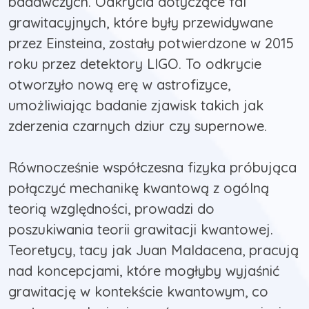
badawczych. Odkrycia dotyczące fal
grawitacyjnych, które były przewidywane
przez Einsteina, zostały potwierdzone w 2015
roku przez detektory LIGO. To odkrycie
otworzyło nową erę w astrofizyce,
umożliwiając badanie zjawisk takich jak
zderzenia czarnych dziur czy supernowe.
Równocześnie współczesna fizyka próbująca
połączyć mechanikę kwantową z ogólną
teorią względności, prowadzi do
poszukiwania teorii grawitacji kwantowej.
Teoretycy, tacy jak Juan Maldacena, pracują
nad koncepcjami, które mogłyby wyjaśnić
grawitację w kontekście kwantowym, co