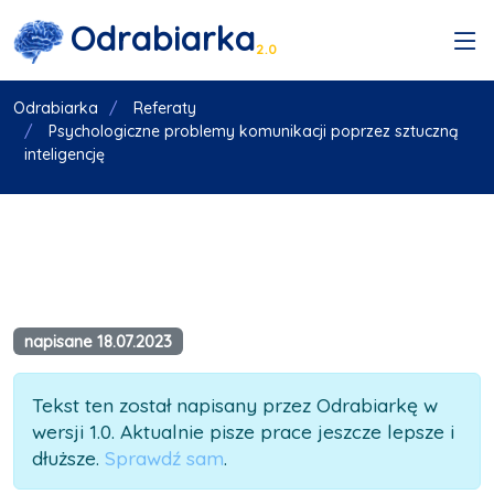
Odrabiarka
2.0
Odrabiarka
Referaty
Psychologiczne problemy komunikacji poprzez sztuczną
inteligencję
napisane 18.07.2023
Tekst ten został napisany przez Odrabiarkę w
wersji 1.0. Aktualnie pisze prace jeszcze lepsze i
dłuższe.
Sprawdź sam
.