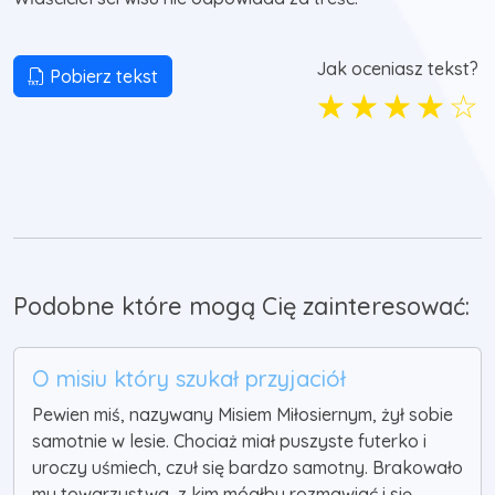
Jak oceniasz tekst?
Pobierz tekst
☆
☆
☆
☆
☆
Podobne które mogą Cię zainteresować:
O misiu który szukał przyjaciół
Pewien miś, nazywany Misiem Miłosiernym, żył sobie
samotnie w lesie. Chociaż miał puszyste futerko i
uroczy uśmiech, czuł się bardzo samotny. Brakowało
mu towarzystwa, z kim mógłby rozmawiać i się