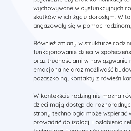
wychowywane w dysfunkcyjnych rod
skutków w ich życiu dorosłym. W tak
angażowały się w pomoc rodzinom, 
Również zmiany w strukturze rodzin
funkcjonowanie dzieci w społeczeńs
oraz trudnościami w nawiązywaniu r
emocjonalne oraz możliwość budowa
pozaszkolną, kontakty z rówieśnika
W kontekście rodziny nie można rów
dzieci mają dostęp do różnorodnych 
strony technologia może wspierać wi
prowadzić do izolacji i osłabienia r
technologii, tworząc równocześnie p