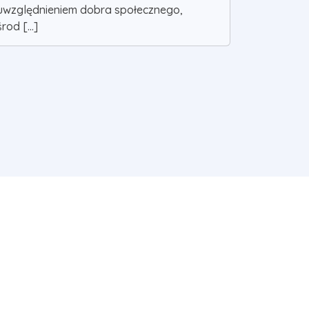
uwzględnieniem dobra społecznego,
środ [...]
Szukaj
|
Polityka Cookies
|
Kontakt