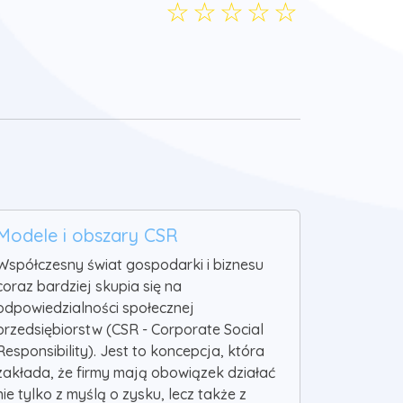
☆
☆
☆
☆
☆
Modele i obszary CSR
Współczesny świat gospodarki i biznesu
coraz bardziej skupia się na
odpowiedzialności społecznej
przedsiębiorstw (CSR - Corporate Social
Responsibility). Jest to koncepcja, która
zakłada, że firmy mają obowiązek działać
nie tylko z myślą o zysku, lecz także z