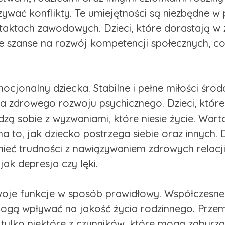
zywać konflikty. Te umiejętności są niezbędne w
ontaktach zawodowych. Dzieci, które dorastają 
 szanse na rozwój kompetencji społecznych, co 
cjonalny dziecka. Stabilne i pełne miłości śro
a zdrowego rozwoju psychicznego. Dzieci, które m
radzą sobie z wyzwaniami, które niesie życie. Wa
a to, jak dziecko postrzega siebie oraz innych. 
ieć trudności z nawiązywaniem zdrowych relacji
ak depresja czy lęki.
swoje funkcje w sposób prawidłowy. Współczesne
ogą wpływać na jakość życia rodzinnego. Prze
 tylko niektóre z czynników, które mogą zaburza