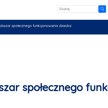
 obszar społecznego funkcjonowania dziecka
szar społecznego fun