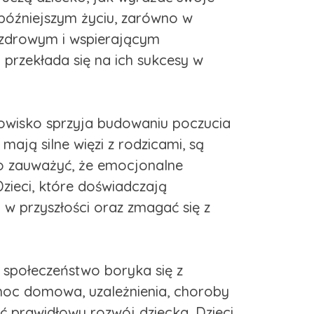
 późniejszym życiu, zarówno w
w zdrowym i wspierającym
przekłada się na ich sukcesy w
dowisko sprzyja budowaniu poczucia
ają silne więzi z rodzicami, są
rto zauważyć, że emocjonalne
Dzieci, które doświadczają
 w przyszłości oraz zmagać się z
 społeczeństwo boryka się z
moc domowa, uzależnienia, choroby
ć prawidłowy rozwój dziecka. Dzieci