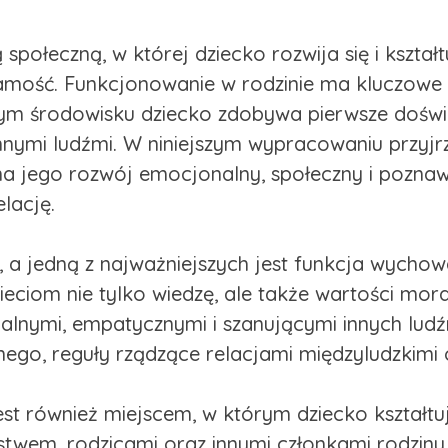
połeczną, w której dziecko rozwija się i kształt
samość. Funkcjonowanie w rodzinie ma kluczowe 
zym środowisku dziecko zdobywa pierwsze doświ
nnymi ludźmi. W niniejszym wypracowaniu przyjrz
a jego rozwój emocjonalny, społeczny i poznaw
lację.
cji, a jedną z najważniejszych jest funkcja wyc
ieciom nie tylko wiedzę, ale także wartości moral
alnymi, empatycznymi i szanującymi innych ludźm
ego, reguły rządzące relacjami międzyludzkimi
st również miejscem, w którym dziecko kształtu
stwem, rodzicami oraz innymi członkami rodziny