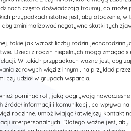
zinach często doświadczają traumy, co może 
ich przypadkach istotne jest, aby otoczenie, w t
aby zminimalizować negatywne skutki tych zjaw
nej, takie jak wzrost liczby rodzin jednorodzin
twie. Dzieci z rodzin niepełnych mogą zmagać si
elacji. W takich przypadkach ważne jest, aby z
nia zdrowych więzi z innymi, na przykład przez
mi czy udział w grupach wsparcia.
nież pominąć roli, jaką odgrywają nowoczesne 
źródeł informacji i komunikacji, co wpływa na ic
ęzi rodzinne, umożliwiając łatwiejszy kontakt n
elacji interpersonalnych. Dlatego ważne jest, aby
rzestrzeń na bezpośrednie interakcje z dziećmi.