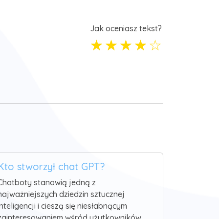
Jak oceniasz tekst?
☆
☆
☆
☆
☆
Kto stworzył chat GPT?
Chatboty stanowią jedną z
najważniejszych dziedzin sztucznej
inteligencji i cieszą się niesłabnącym
zainteresowaniem wśród użytkowników