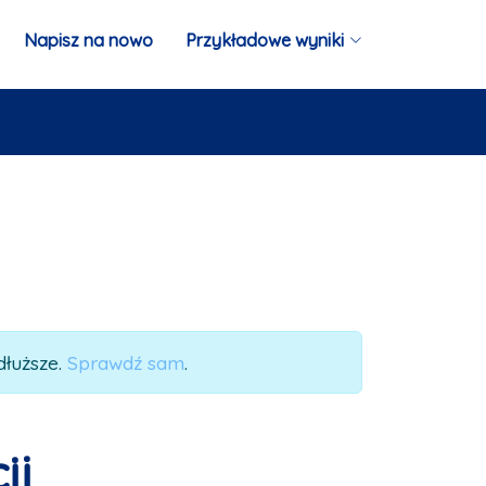
Napisz na nowo
Przykładowe wyniki
dłuższe.
Sprawdź sam
.
ji