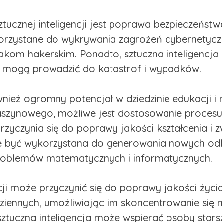
ztucznej inteligencji jest poprawa bezpieczeńst
ykorzystane do wykrywania zagrożeń cybernetyc
akom hakerskim. Ponadto, sztuczna inteligencja
re mogą prowadzić do katastrof i wypadków.
wnież ogromny potencjał w dziedzinie edukacji i 
aszynowego, możliwe jest dostosowanie procesu
przyczynia się do poprawy jakości kształcenia i 
oże być wykorzystana do generowania nowych o
roblemów matematycznych i informatycznych.
ncji może przyczynić się do poprawy jakości życ
ennych, umożliwiając im skoncentrowanie się n
sztuczna inteligencja może wspierać osoby star