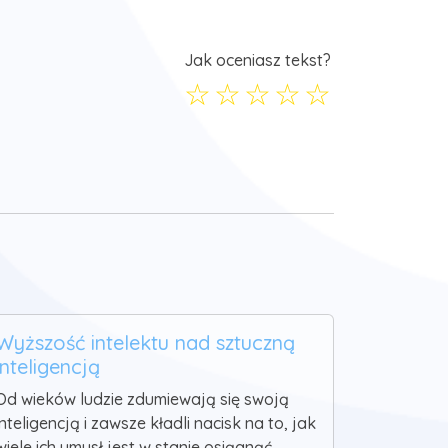
Jak oceniasz tekst?
☆
☆
☆
☆
☆
Wyższość intelektu nad sztuczną
inteligencją
Od wieków ludzie zdumiewają się swoją
inteligencją i zawsze kładli nacisk na to, jak
wiele ich umysł jest w stanie osiągnąć.