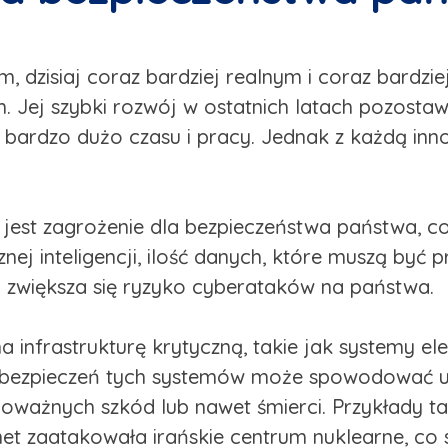
 dzisiaj coraz bardziej realnym i coraz bardzi
em. Jej szybki rozwój w ostatnich latach pozosta
bardzo dużo czasu i pracy. Jednak z każdą inn
est zagrożenie dla bezpieczeństwa państwa, co s
nej inteligencji, ilość danych, które muszą być
o zwiększa się ryzyko cyberataków na państwa.
na infrastrukturę krytyczną, takie jak systemy e
abezpieczeń tych systemów może spowodować us
ważnych szkód lub nawet śmierci. Przykłady tak
et zaatakowała irańskie centrum nuklearne, co 