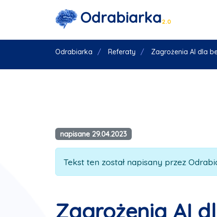
Odrabiarka
2.0
Odrabiarka
Referaty
Zagrożenia AI dla 
napisane 29.04.2023
Tekst ten został napisany przez Odrabia
Zagrożenia AI d