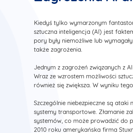
Kiedyś tylko wymarzonym fantastom,
sztuczna inteligencja (AI) jest fakt
pory były niemożliwe lub wymagały 
także zagrożenia.
Jednym z zagrożeń związanych z AI j
Wraz ze wzrostem możliwości sztucz
również się zwiększa. W wyniku teg
Szczególnie niebezpieczne są ataki 
systemy transportowe. Złamanie z
systemów, co może prowadzić do po
2010 roku amerykańska firma Stuxn