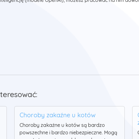
nteligencję (modele OpenAI), możesz pracować na nim dowol
teresować:
Choroby zakaźne u kotów
Choroby zakaźne u kotów są bardzo
powszechne i bardzo niebezpieczne. Mogą