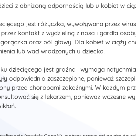
zieci z obniżoną odpornością lub u kobiet w cią
cięcego jest różyczka, wywoływana przez wirus
rzez kontakt z wydzieliną z nosa i gardła osob
, gorączka oraz ból głowy. Dla kobiet w ciąży c
ienia lub wad wrodzonych u dziecka.
ku dziecięcego jest groźna i wymaga natychmias
były odpowiednio zaszczepione, ponieważ szczepi
ony przed chorobami zakaźnymi. W każdym przy
onsultować się z lekarzem, ponieważ wczesne 
ikłań.