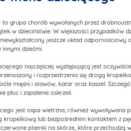
to grupa chorób wywołanych przez drobnoustroje
tek w dzieciństwie. W większości przypadków dz
niewykształcony jeszcze układ odpornościowy or
 innymi dziećmi.
cięcego najczęściej występującą jest oczywiści
przenoszony i rozprzestrzenia się drogą kropelk
le mięśni i stawów, katar oraz kaszel. Szczególn
e płuc i zapalenie oskrzeli.
cego jest ospa wietrzna, również wywoływana p
ą kropelkową lub bezpośrednim kontaktem z pę
czerwone plamki na skórze, które przechodzą w