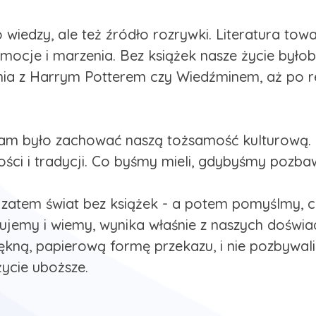
dło wiedzy, ale też źródło rozrywki. Literatura t
emocje i marzenia. Bez książek nasze życie było
ia z Harrym Potterem czy Wiedźminem, aż po ref
nam było zachować naszą tożsamość kulturową. K
rtości i tradycji. Co byśmy mieli, gdybyśmy pozbaw
atem świat bez książek - a potem pomyślmy, co
czujemy i wiemy, wynika właśnie z naszych doświ
kną, papierową formę przekazu, i nie pozbywali 
życie uboższe.