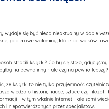
ry wydaje się być nieco nieaktualny w dobie ws
 piękne, papierowe woluminy, które od wieków t
osób stracili książki? Co by się stało, gdybyśmy
 byłby na pewno inny - ale czy na pewno lepszy?
ć, że książki to nie tylko przyjemność czytelnic
asza wiedza o historii, nauce, sztuce czy filozofi
rmacji - w tym właśnie Internet - ale sami wiec
ch i niepotwierdzonych przez specjalistów.