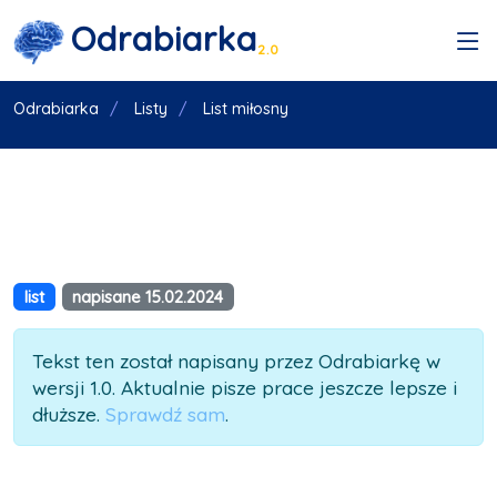
Odrabiarka
2.0
Odrabiarka
Listy
List miłosny
list
napisane 15.02.2024
Tekst ten został napisany przez Odrabiarkę w
wersji 1.0. Aktualnie pisze prace jeszcze lepsze i
dłuższe.
Sprawdź sam
.